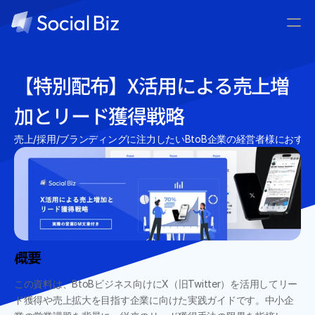
ウェビナー情報
お役立ち資料
導入事例
【特別配布】X活用による売上増
コラム
加とリード獲得戦略
メンバー
お問い合わせ
売上/採用/ブランディングに注力したいBtoB企業の経営者様におす
資料ダウンロード
概要
この資料は、BtoBビジネス向けにX（旧Twitter）を活用してリー
ド獲得や売上拡大を目指す企業に向けた実践ガイドです。中小企