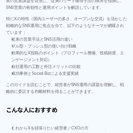
業の営業課題を背景に、従来のリード獲得手法の限界を指摘し、
SNS営業の有効性と運用ポイントを解説しています。
特にXの特性（国内ユーザーの多さ、オープンな交流）を活かした
戦略的なSNS運用に焦点を当て、以下のようなテーマが網羅され
ています：
従来の営業手法とSNS活用の違い
プル型・プッシュ型の使い分け戦略
効果的なX投稿のポイント（プロフィール整備、投稿頻度、エ
ンゲージメント対応）
自社運用の工数と外注メリットの比較
成功事例とSocial Bizによる支援実績
このガイドを読むことで、経営者がSNS運用の課題を理解し、戦
略的に委託する判断材料を得ることができます。
こんな人におすすめ
これからXを頑張りたい経営者／CXOの方