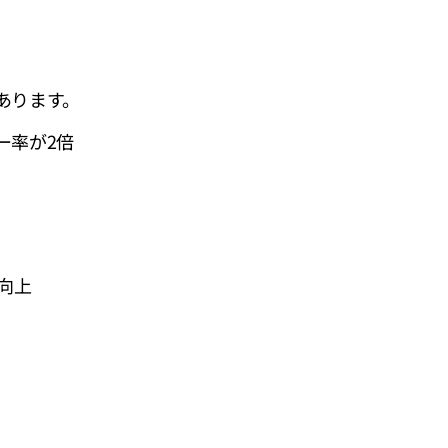
あります。
ー率が2倍
向上