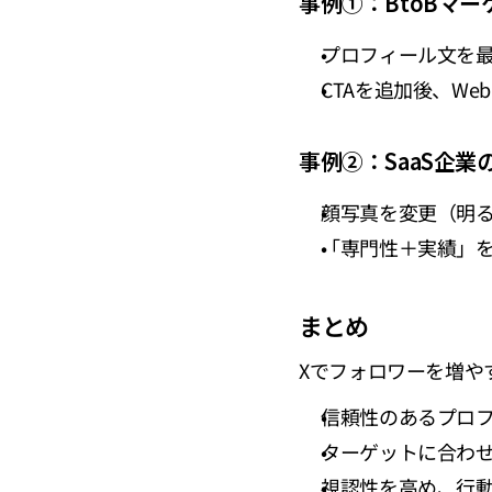
事例①：BtoBマ
プロフィール文を最
CTAを追加後、We
事例②：SaaS企
顔写真を変更（明る
「専門性＋実績」
まとめ
Xでフォロワーを増や
信頼性のあるプロ
ターゲットに合わ
視認性を高め、行動